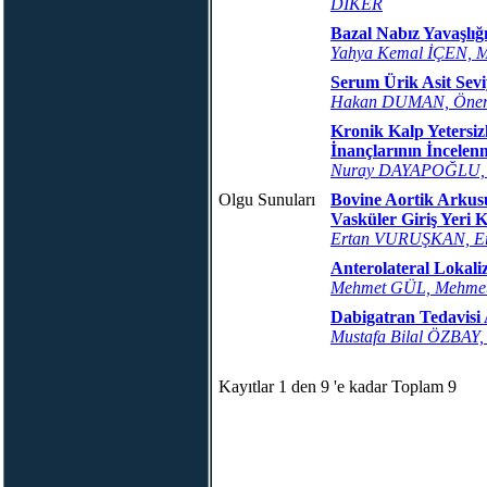
DİKER
Bazal Nabız Yavaşlığ
Yahya Kemal İÇEN, 
Serum Ürik Asit Seviy
Hakan DUMAN, Öne
Kronik Kalp Yetersiz
İnançlarının İncelen
Nuray DAYAPOĞLU, 
Olgu Sunuları
Bovine Aortik Arkusu
Vasküler Giriş Yeri 
Ertan VURUŞKAN, E
Anterolateral Lokal
Mehmet GÜL, Mehme
Dabigatran Tedavisi
Mustafa Bilal ÖZBAY
Kayıtlar 1 den 9 'e kadar Toplam 9