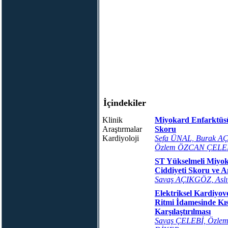
İçindekiler
Klinik
Miyokard Enfarktüs
Araştırmalar
Skoru
Kardiyoloji
Sefa ÜNAL, Burak A
Özlem ÖZCAN ÇELEB
ST Yükselmeli Miyok
Ciddiyeti Skoru ve A
Savaş AÇIKGÖZ, Asl
Elektriksel Kardiyov
Ritmi İdamesinde Kı
Karşılaştırılması
Savaş ÇELEBİ, Özl