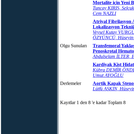
Mortalite için Yeni 
Tuncay KIRIŞ, Selç
Cem NAZLI
Atriyal Fibrilasyon
Lokalizasyon Tekniğ
Veysel Kutay VURG
ÖZYÜNCÜ, Hüseyi
Olgu Sunuları
Transfemoral Yaklaş
Penoskrotal Hemat
Abdulselam İLTER,
Kardiyak Kist Hida
Kübra DEMİR ÖNDER
Umut AYOĞLU
Derlemeler
Aortik Kapak Steno
Lütfü AŞKIN, Hüsey
Kayıtlar 1 den 8 'e kadar Toplam 8