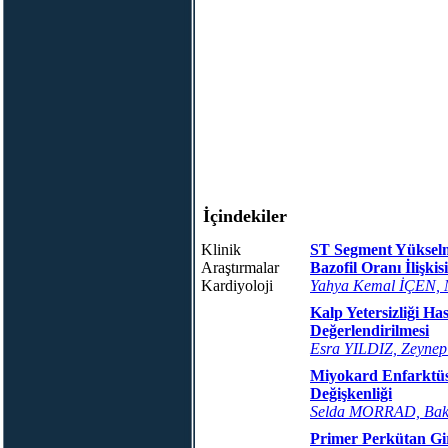
İçindekiler
Klinik
ST Segment Yükselme
Araştırmalar
Bazofil Oranı İlişkisi
Kardiyoloji
Yahya Kemal İÇEN,
Kalp Yetersizliği H
Değerlendirilmesi
Esra YILDIZ, Zey
Miyokard Enfarktüs
Değişkenliği
Selda MORRAD, Bak
Primer Perkütan Gi